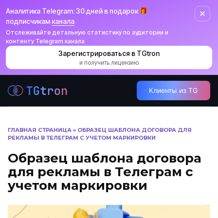
Аналитика Telegram: 30 дней в подарок
подписчикам
канала
Отслеживайте детальную статистику по аудитории и
контенту Telegram канала
Зарегистрироваться в TGtron
и получить лицензию
Перейти
Клиенты из TG
к
содержанию
ГЛАВНАЯ СТРАНИЦА
»
ОБРАЗЕЦ ШАБЛОНА ДОГОВОРА ДЛЯ
РЕКЛАМЫ В ТЕЛЕГРАМ С УЧЕТОМ МАРКИРОВКИ
Образец шаблона договора
для рекламы в Телеграм с
учетом маркировки