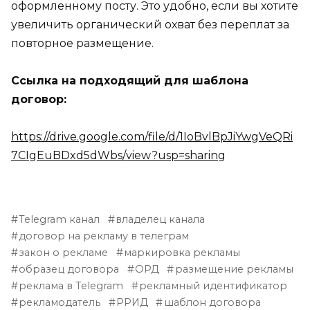
оформленному посту. Это удобно, если вы хотите
увеличить органический охват без переплат за
повторное размещение.
Ссылка на подходящий для шаблона
договор:
https://drive.google.com/file/d/1IoBvlBpJiYwgVeQRi
7CIgEuBDxd5dWbs/view?usp=sharing
Telegram канал
владелец канала
договор на рекламу в телеграм
закон о рекламе
маркировка рекламы
образец договора
ОРД
размещение рекламы
реклама в Telegram
рекламный идентификатор
рекламодатель
РРИД
шаблон договора