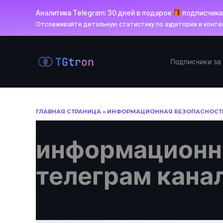
Аналитика Telegram: 30 дней в подарок
подписчик
Отслеживайте детальную статистику по аудитории и контен
Перейти
к
Подписчики за
содержанию
ГЛАВНАЯ СТРАНИЦА
»
ИНФОРМАЦИОННАЯ БЕЗОПАСНОСТЬ
информационн
телеграм кана