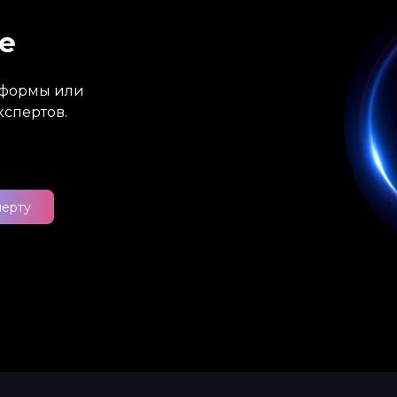
е
атформы или
кспертов.
перту