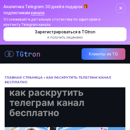
Аналитика Telegram: 30 дней в подарок
подписчикам
канала
Отслеживайте детальную статистику по аудитории и
контенту Telegram канала
Зарегистрироваться в TGtron
и получить лицензию
Перейти
Клиенты из TG
к
содержанию
ГЛАВНАЯ СТРАНИЦА
»
КАК РАСКРУТИТЬ ТЕЛЕГРАМ КАНАЛ
БЕСПЛАТНО
как раскрутить
телеграм канал
бесплатно