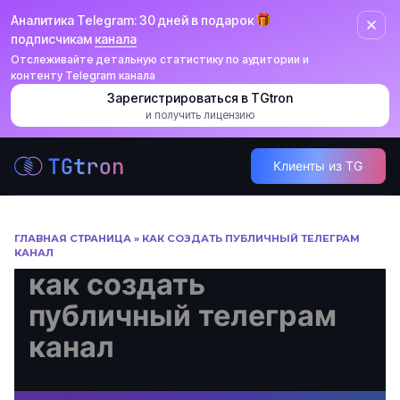
Аналитика Telegram: 30 дней в подарок
подписчикам
канала
Отслеживайте детальную статистику по аудитории и
контенту Telegram канала
Зарегистрироваться в TGtron
и получить лицензию
Перейти
Клиенты из TG
к
содержанию
ГЛАВНАЯ СТРАНИЦА
»
КАК СОЗДАТЬ ПУБЛИЧНЫЙ ТЕЛЕГРАМ
КАНАЛ
как создать
публичный телеграм
канал