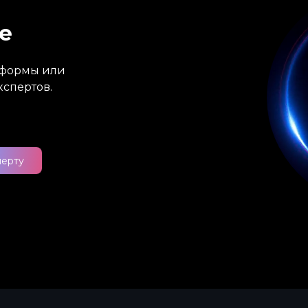
е
атформы или
кспертов.
перту