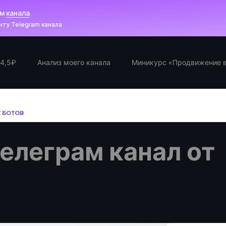
ам
канала
ту Telegram канала
 4,5₽
Анализ моего канала
Миникурс «Продвижение в
Т БОТОВ
елеграм канал от