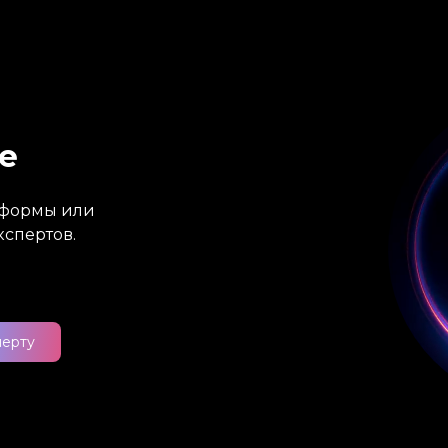
е
атформы или
кспертов.
перту