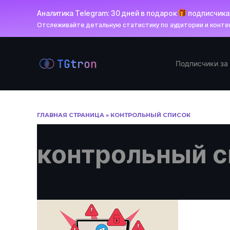
Аналитика Telegram: 30 дней в подарок
подписчик
Отслеживайте детальную статистику по аудитории и контен
Перейти
к
Подписчики за
содержанию
ГЛАВНАЯ СТРАНИЦА
»
КОНТРОЛЬНЫЙ СПИСОК
контрольный с