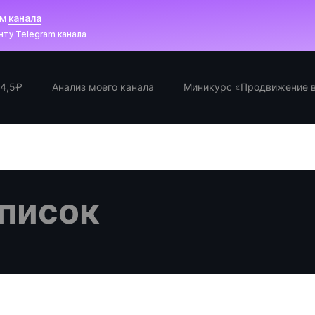
ам
канала
ту Telegram канала
 4,5₽
Анализ моего канала
Миникурс «Продвижение в
писок