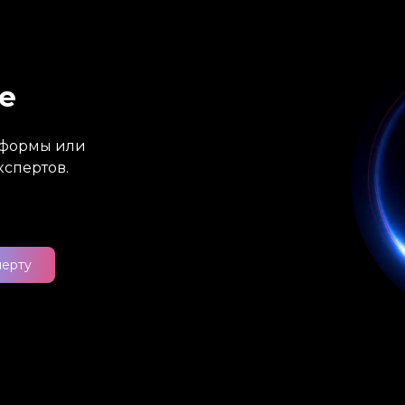
е
атформы или
кспертов.
перту