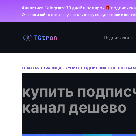
Аналитика Telegram: 30 дней в подарок
подписчик
Отслеживайте детальную статистику по аудитории и контен
Перейти
к
Подписчики за
содержанию
ГЛАВНАЯ СТРАНИЦА
»
КУПИТЬ ПОДПИСЧИКОВ В ТЕЛЕГРА
купить подпис
канал дешево