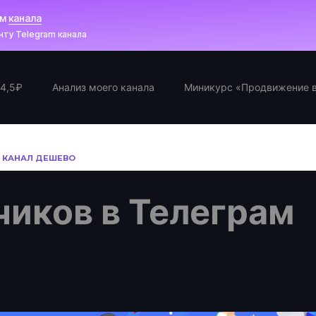
ам
канала
ту Telegram канала
 4,5₽
Анализ моего канала
Миникурс «Продвижение в
М КАНАЛ ДЕШЕВО
чиков в Телеграм