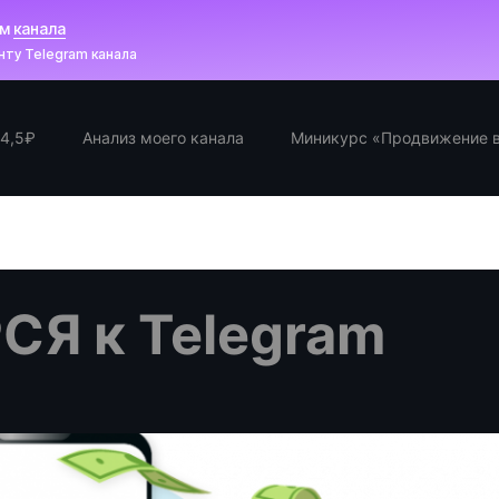
ам
канала
ту Telegram канала
 4,5₽
Анализ моего канала
Миникурс «Продвижение в
СЯ к Telegram