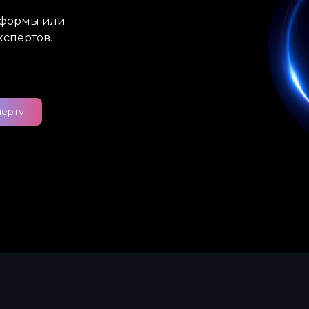
атформы или
кспертов.
перту