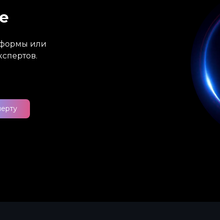
е
атформы или
кспертов.
перту