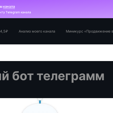
ам
канала
ту Telegram канала
 4,5₽
Анализ моего канала
Миникурс «Продвижение в
й бот телеграмм