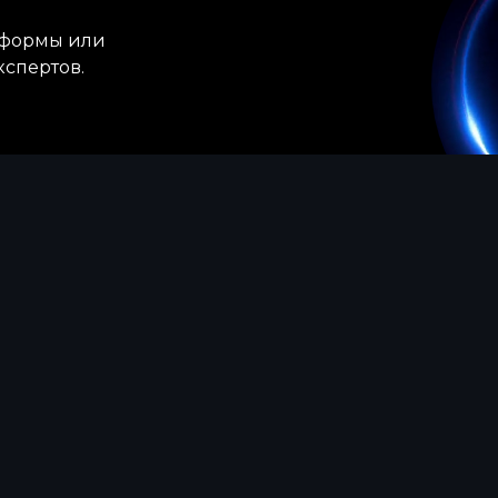
атформы или
кспертов.
перту