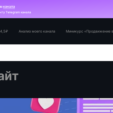
ам
канала
ту Telegram канала
 4,5₽
Анализ моего канала
Миникурс «Продвижение в
айт