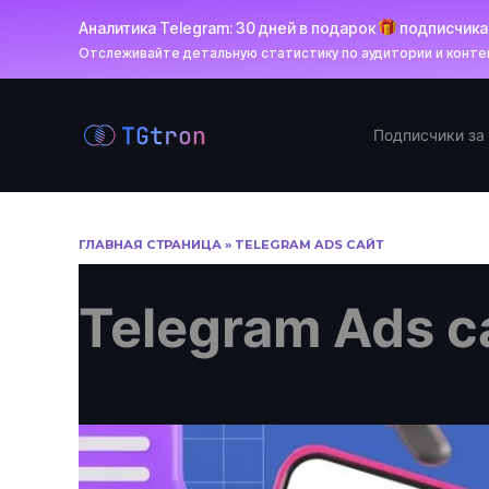
Аналитика Telegram: 30 дней в подарок
подписчик
Отслеживайте детальную статистику по аудитории и контен
Перейти
к
Подписчики за
содержанию
ГЛАВНАЯ СТРАНИЦА
»
TELEGRAM ADS САЙТ
Telegram Ads с