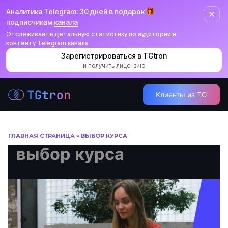
Аналитика Telegram: 30 дней в подарок
подписчикам
канала
Отслеживайте детальную статистику по аудитории и
контенту Telegram канала
Зарегистрироваться в TGtron
и получить лицензию
Перейти
Клиенты из TG
к
содержанию
ГЛАВНАЯ СТРАНИЦА
»
ВЫБОР КУРСА
выбор курса