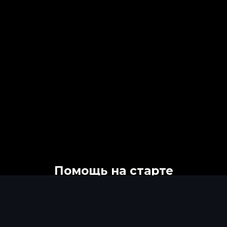
Помощь на старте
Узнайте о всех возможностях
платформы или задайте вопрос
нашей команде экспертов. Мы на