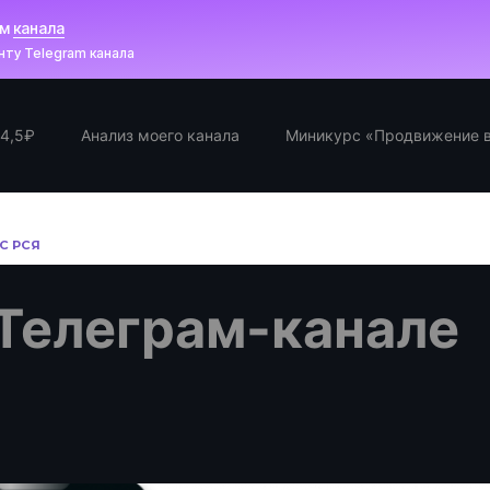
ам
канала
ту Telegram канала
 4,5₽
Анализ моего канала
Миникурс «Продвижение в
С РСЯ
 Телеграм-канале