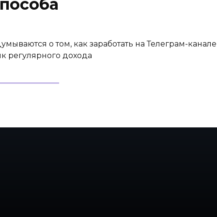
способа
мываются о том, как заработать на Телеграм-канале
ик регулярного дохода