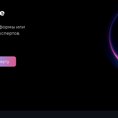
е
атформы или
кспертов.
перту