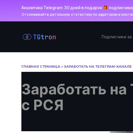
Аналитика Telegram: 30 дней в подарок
подписчик
Отслеживайте детальную статистику по аудитории и контен
Перейти
к
Подписчики за
содержанию
ГЛАВНАЯ СТРАНИЦА
»
ЗАРАБОТАТЬ НА ТЕЛЕГРАМ-КАНАЛЕ 
Заработать на
с РСЯ