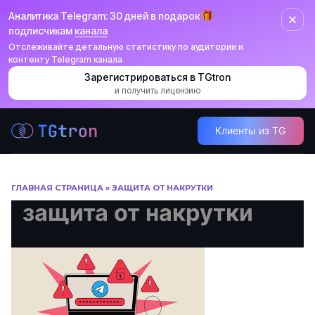
Аналитика Telegram: 30 дней в подарок
подписчикам
канала
Отслеживайте детальную статистику по аудитории и
контенту Telegram канала
Зарегистрироваться в TGtron
и получить лицензию
Перейти
Клиенты из TG
к
содержанию
ГЛАВНАЯ СТРАНИЦА
»
ЗАЩИТА ОТ НАКРУТКИ
защита от накрутки